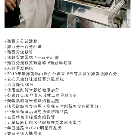
#雞百分公益活動
#雞百分一百分計畫
#雞百分無麩質
#無麩質雞蛋糕 #一百分計畫
#雞百分無麩質雞蛋糕 #雞蛋糕鍍膜
#米雞蛋糕創始
#2019年米雞蛋糕由雞百分創立 #最有溫度的雞蛋燒雞百分
#安心天然好味道雞百分雞蛋糕
#油脂降低30%
#使用無麩質米穀粉健康加分
#榮獲ITQI食品界米其林二顆星雞百分
#榮獲農糧署米糧烘焙精品獎
#法國甜點美食有馬卡龍在台灣創新美食有雞百分！
#中華穀類食品研究所烘焙精品獎
#全國特色米糧禮盒銀賞獎
#五星級飯店聯名品牌無麩質米冰滴蛋捲
#年度通路theBest明星商品獎
#
雞百分無人機展演