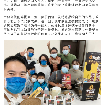
中。從攪拌麵糊到倒入模具，孩子們一邊學習，一邊好奇地交
流。當烤箱中飄出陣陣香氣，孩子們臉上逐漸綻放出期待與興奮
的笑容。
當熱騰騰的雞蛋糕出爐，孩子們迫不及待地品嚐自己的作品，並
開心地分享彼此的成果。這一刻，原本的羞澀被快樂取代，燦爛
的笑容感染了在場的每一個人。藍迪兒童之家孩子也參與其中，
幫忙準備和協助其他孩子製作雞蛋糕。透過這次活動，他希望自
己的孩子能學習到付出的價值，成為手心向下、懂得助人的人。