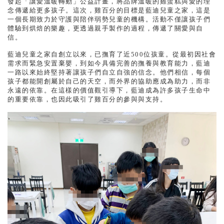
發起「讓愛溫暖轉動」公益計畫，將品牌溫暖的雞蛋糕與愛的理
念傳遞給更多孩子。這次，雞百分的目標是藍迪兒童之家，這是
一個長期致力於守護與陪伴弱勢兒童的機構。活動不僅讓孩子們
體驗到烘焙的樂趣，更透過親手製作的過程，傳遞了關愛與自
信。
藍迪兒童之家自創立以來，已撫育了近500位孩童。從最初因社會
需求而緊急安置棄嬰，到如今具備完善的撫養與教育能力，藍迪
一路以來始終堅持著讓孩子們自立自強的信念。他們相信，每個
孩子都能開創屬於自己的天空，而外界的協助應成為助力，而非
永遠的依靠。在這樣的價值觀引導下，藍迪成為許多孩子生命中
的重要依靠，也因此吸引了雞百分的參與與支持。