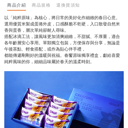
商品介紹
商品規格
退換貨須知
以「純粹原味」為核心，將日常的美好化作細緻的春日心意。
選用優質米製成蛋捲外皮，口感酥脆不乾硬，入口散發自然米
香與蛋香，層次單純卻耐人尋味。
搭配冰滴工法，讓風味更加清爽細緻，不甜膩、不厚重，適合
各年齡層安心享用。單顆獨立包裝，方便保存與分享，無論是
午後茶點、輕食搭配，或作為貼心伴手禮，
都能傳遞剛剛好的溫暖與祝福。春饗原味獨享禮盒，獻給喜愛
純粹風味的你，細細品味屬於春天的溫柔時刻。