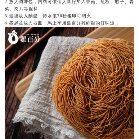
2.放入調味包，內料可依個人喜好加入香菇、魚板、蝦子、青
菜、肉片等配料
3.最後放入麵體，待水滾30秒後即可關火
4.盛起並放入器皿，馬上享用雞百分雞絲麵的好味道！