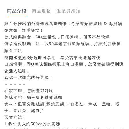
商品介紹
商品規格
退換貨須知
雞百分推出的台灣傳統風味麵條 ｢冬菜香菇雞絲麵 & 海鮮鍋
燒意麵｣ 隆重登場！
台式經典麵食，60g重量包，口感獨特，耐煮不易軟爛
傳承兩代製麵古法，以50年老字號製麵經驗，持續創新研製
麵食工法
熱開水烹煮3分鐘即可享用，享受古早美味超方便
口感滑順，香Q美味麵條搭配上爽口湯頭，怎麼煮都嚐得到懷
念迷人滋味。
給你一吃難忘的好選擇！
－－－－－
在家下廚，怎麼煮都好吃
美味食譜：獨享版冬菜雞絲麵
食材：雞百分雞絲麵(鍋燒意麵)、鮮香菇、魚板、黑輪、蝦
子、青江菜、豬肉片
烹煮方法：
1.鍋中倒入約500cc的水煮沸