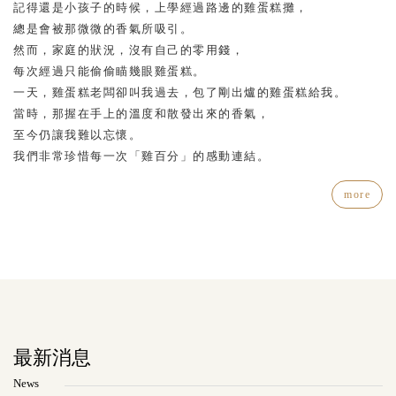
記得還是小孩子的時候，上學經過路邊的雞蛋糕攤，
總是會被那微微的香氣所吸引。
然而，家庭的狀況，沒有自己的零用錢，
每次經過只能偷偷瞄幾眼雞蛋糕。
一天，雞蛋糕老闆卻叫我過去，包了剛出爐的雞蛋糕給我。
當時，那握在手上的溫度和散發出來的香氣，
至今仍讓我難以忘懷。
我們非常珍惜每一次「雞百分」的感動連結。
more
最新消息
News