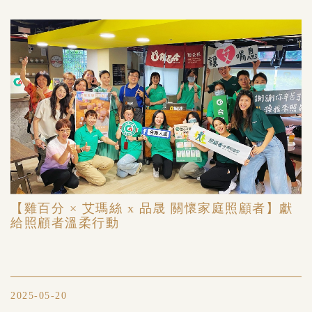
【雞百分 × 艾瑪絲 x 品晟 關懷家庭照顧者】獻
給照顧者溫柔行動
2025-05-20