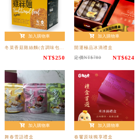
加入購物車
加入購物車
冬菜香菇雞絲麵(含調味包) 5包/盒
開運極品冰滴禮盒
NT$250
NT$624
定價NT$780
加入購物車
加入購物車
舞春雪語禮盒
春饗原味獨享禮盒