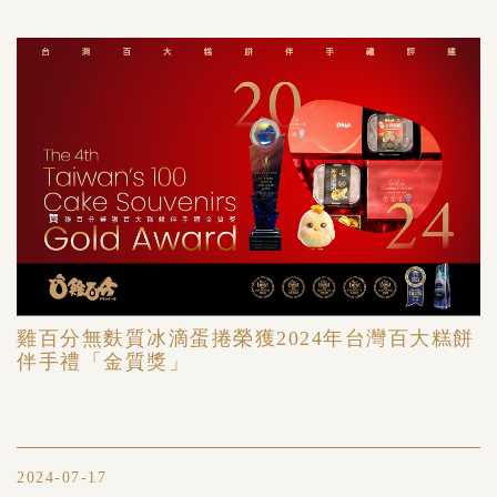
雞百分無麩質冰滴蛋捲榮獲2024年台灣百大糕餅
伴手禮「金質獎」
2024-07-17