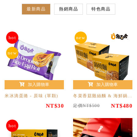
最新商品
熱銷商品
特色商品
hot
new
new
加入購物車
加入購物車
米冰滴蛋捲 - 原味 (單顆)
冬菜香菇雞絲麵 & 海鮮鍋燒意麵
NT$30
NT$480
定價NT$500
hot